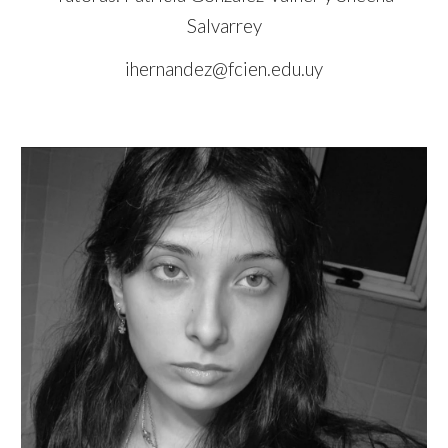
Salvarrey
ihernandez@fcien.edu.uy