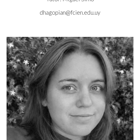
dhagopian@fcien.edu.uy