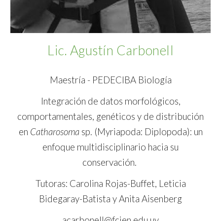
Lic.
Agustín Carbonell
Maestría - PEDECIBA Biología
Integración de datos morfológicos,
comportamentales, genéticos y de distribución
en
Catharosoma
sp. (Myriapoda: Diplopoda): un
enfoque multidisciplinario hacia su
conservación.
Tutora
s
: Carolina Rojas-Buffet
,
Leticia
Bidegaray-Batista y Anita Aisenberg
acarbonell@fcien.edu.uy